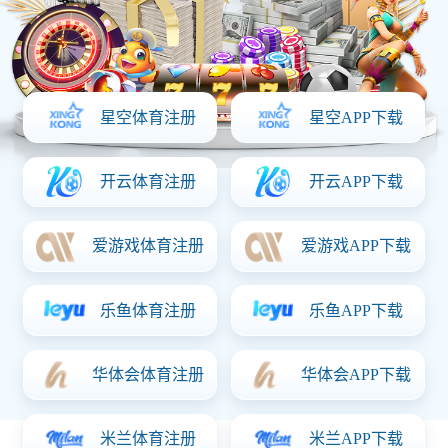
数据从这里开始
覆盖实时赛事、专业数据、高清视频，
星空体育
入口APP
与网页版为您提供便捷的体育服务。
APP下载
网页版入口
首页
/
体育报道
/ 正文
2026-06-09 15:02
46 次阅读
勒布伦兄弟或分道扬镳，哥哥收到三家中