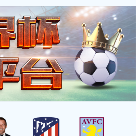
注册入口
开始