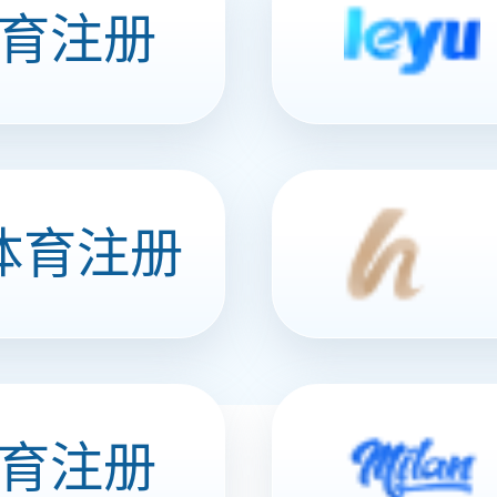
开亮相的安保等级向来最高，而NBA总决赛作为
安全标准指数级提升。有体育评论员指出，这并
择通过体育赛事拉近与公众的距离，从世界杯到
于NBA而言，如何平衡赛事娱乐性与政治人物的
次TSA安检引发的讨论一样，联盟未来可能需要
的体验，又不让政治因素过度影响比赛本身。
从赛前的TSA安检到赛场上球员的微妙心态，总
层面。这既展示了体育赛事在面对政治关注时的
球时，球员们需要更多的专注力来对抗外界的干扰
升级”是否会在后续比赛中成为常态？答案或许并
17个篮板的数据依然比任何政治符号都更具说服
度，而NBA的精彩，永远属于那些在赛场上奔跑