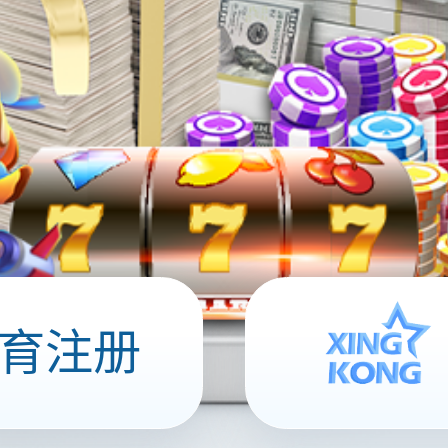
球员进场流程堪比TSA安检
据多位参与本场比赛的NBA球员描述，赛前进入
名不愿具名的后卫球员表示：“我们往常只需要出
包里的充电宝都要单独拿出来扫描，简直像在机场
作人员甚至检查了球员的护具和球鞋，确保没有携
属扣被反复检测，他笑着说自己像是被当成‘潜在威
球员感到既意外又无奈，但考虑到特朗普的安保需
安检级别的标准在NBA历史中极少用于球员，此
况。