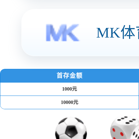
2026-07-20
3
勒布伦兄弟或分道扬镳，哥哥收到三家
欧洲乒坛近来一则消息引发球迷热议：勒布伦兄
2026-06-09
4
陈雨菲防守反击战术成功率下滑至48%
在近日结束的世界羽联顶级赛事中，中国女单
2026-06-08
5
沧州雄狮2-2绝平成都蓉城，补时第7
中超联赛第23轮的一场焦点战，沧州雄狮坐镇
2026-07-22