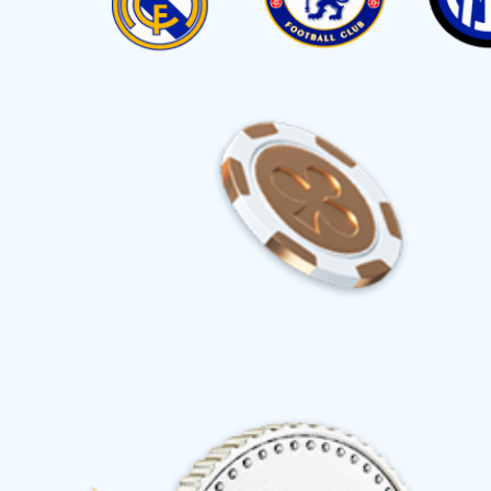
覆盖实时赛事
首页
/
体育报道
/ 正文