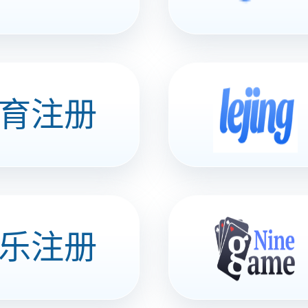
队将
队核心中锋乔尔·恩比德因...
后防
强势，除了前场攻击群火力...